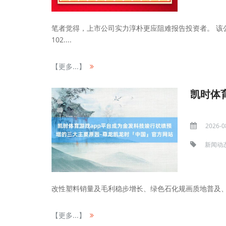
笔者觉得，上市公司实力淳朴更应阻难报告投资者。 该
102....
【更多...】
2026-0
新闻动
改性塑料销量及毛利稳步增长、绿色石化规画质地普及、
【更多...】