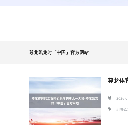
尊龙凯龙时「中国」官方网站
2026-0
新闻动