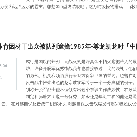
刻万变为远洋蓝水的霸主。想想055型终结舰吧，这万吨级怪物搭载上百枚
戎行是国度的芒刃，而战火则是淬真金不怕火这把芒刃的最
8-06
炉。许多开脱军优秀指战员都也曾接收过干戈的浸礼，他们
的勇气、机灵和领悟践行着我方保家卫国的誓词。也曾在对
态
反击战中推崇出色的赵宗岐将军等于一个十分典型的例子。
别称开脱军战士他不但领有出色个东谈主作战妙技，在政策
制定和膨胀方面也十分优秀。如今还是年近古稀的他还是退
去。 在对越自保反击战中初露矛头 对越自保反击战爆发时赵宗岐还仅仅